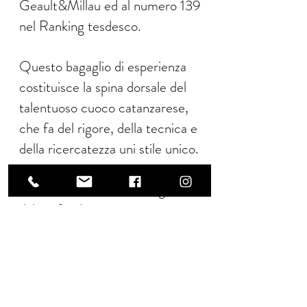
Geault&Millau ed al numero 139
nel Ranking tesdesco.
Questo bagaglio di esperienza
costituisce la spina dorsale del
talentuoso cuoco catanzarese,
che fa del rigore, della tecnica e
della ricercatezza uni stile unico.
La sua haute Cousine elegante,
dal profondo respiro
internazionale e personale, si
fonda oggi con il territorio
contribuendo a dar vita ad una
vera e propria cucina autentica.